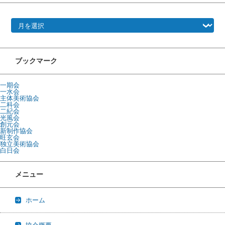
アーカイブ
ブックマーク
一期会
一水会
主体美術協会
二科会
二紀会
光風会
創元会
新制作協会
旺玄会
独立美術協会
白日会
メニュー
ホーム