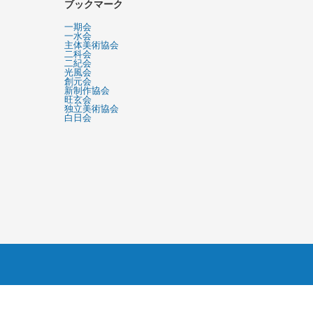
ブックマーク
一期会
一水会
主体美術協会
二科会
二紀会
光風会
創元会
新制作協会
旺玄会
独立美術協会
白日会