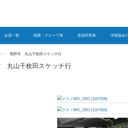
会員一覧
個展・グループ展
賃借対照表
洋画協会
・ 熊野市 丸山千枚田スケッチ行
>
市 丸山千枚田スケッチ行