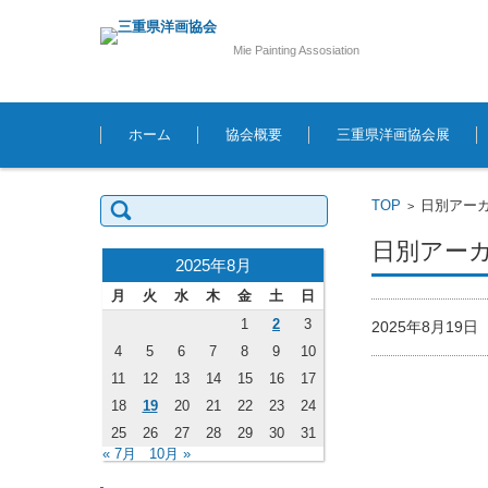
Mie Painting Assosiation
コンテンツに移動
ホーム
協会概要
三重県洋画協会展
検索:
TOP
日別アーカイ
>
日別アーカイ
2025年8月
月
火
水
木
金
土
日
1
2
3
2025年8月19
4
5
6
7
8
9
10
11
12
13
14
15
16
17
18
19
20
21
22
23
24
25
26
27
28
29
30
31
« 7月
10月 »