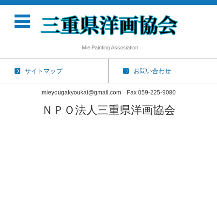
Mie Painting Assosiation
サイトマップ
お問い合わせ
mieyougakyoukai@gmail.com Fax 059-225-9080
ＮＰＯ法人三重県洋画協会
コンテンツに移動
ホーム
協会概要
三重県洋画協会展
会員一覧
個展・グループ展
2026年
2025年
2024年