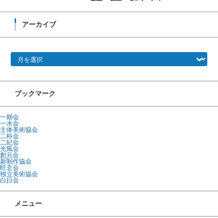
アーカイブ
アーカイブ
ブックマーク
一期会
一水会
主体美術協会
二科会
二紀会
光風会
創元会
新制作協会
旺玄会
独立美術協会
白日会
メニュー