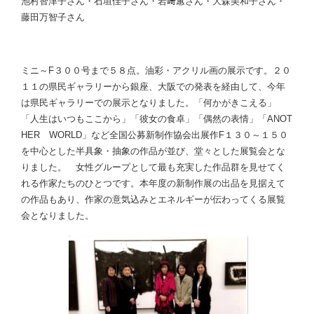
池村智津子さん・石垣佳子さん・岩﨑蕙さん・大森美和子さん・
藤田万智子さん
ミニ～F３００号まで５８点。油彩・アクリル画の展示です。２０
１１の県民ギャラリーから銀座、大阪での発表を経由して、今年
は県民ギャラリーでの展示となりました。「何かがきこえる」
「人生はいつもここから」「彼女の食卓」「偶然の表情」「ANOT
HER WORLD」など全国公募新制作協会出展作F１３０～１５０
を中心とした半具象・抽象の作品が並び、堂々とした展覧会とな
りました。 女性グループとして最も充実した作品群を見せてく
れる作家たちのひとつです。本年度の新制作展の出品を見据えて
の作品もあり、作家の意気込みとエネルギーが伝わってくる展覧
会となりました。