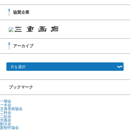
協賛企業
アーカイブ
アーカイブ
ブックマーク
一期会
一水会
主体美術協会
二科会
二紀会
光風会
創元会
新制作協会