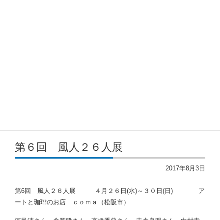
2023年
2022年
2021年度
2020年度
2019年度
2018年度
賃借対照表
洋画協会のあゆみ
入会希望の方へ
SNS
第６回 風人２６人展
2017年8月3日
第6回 風人２６人展 ４月２６日(水)～３０日(日) ア
ートと珈琲のお店 ｃｏｍａ（松阪市）