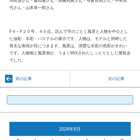
河邑清さん・倉岡雅さん・高橋秀典さん・寺倉良明さん・中村幸
代さん・山本幸一郎さん
F４～F２０号、４０点。読んで字のごとく風景と人物を中心とし
た油彩・水彩・パステルの展示です。人物は、モデルと対峙した
骨太な表現が目につきます。風景は、清楚な水彩の色彩がきれい
です。人物画と風景画が、うまくMIXされたしっとりとした展覧会
でした。
前の記事
次の記事
検
索:
2026年8月