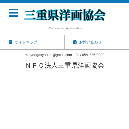
Mie Painting Assosiation
サイトマップ
お問い合わせ
mieyougakyoukai@gmail.com Fax 059-225-9080
ＮＰＯ法人三重県洋画協会
コンテンツに移動
ホーム
協会概要
三重県洋画協会展
会員一覧
個展・グループ展
2026年
2025年
2024年