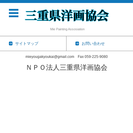
Mie Painting Assosiation
サイトマップ
お問い合わせ
mieyougakyoukai@gmail.com Fax 059-225-9080
ＮＰＯ法人三重県洋画協会
コンテンツに移動
ホーム
協会概要
三重県洋画協会展
会員一覧
個展・グループ展
2026年
2025年
2024年