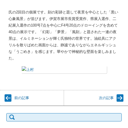
氏の2回目の個展です。刻の彩跡と題して夜景を中心とした「黒い
心象風景」が並びます。伊賀市展市長賞受賞作、県展入選作、二
紀展入選作の100号7点を中心にF4号20点のドローイングを含めて
40点の展示です。「幻彩」「夢景」「風刻」と題された一連の夜
景は、イルミネーションが輝く氏独特の世界です。油絵具にアク
リルを散りばめた画面からは、静謐でありながらエネルギッシュ
な「うごめき」を感じます。華やかで神秘的な壁面を楽しみまし
た。
前の記事
次の記事
検
索: