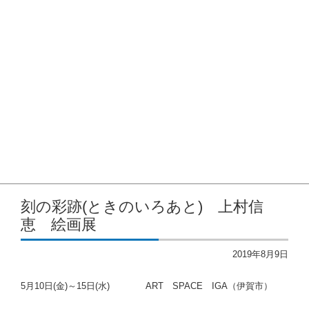
2023年
2022年
2021年度
2020年度
2019年度
2018年度
賃借対照表
洋画協会のあゆみ
入会希望の方へ
SNS
刻の彩跡(ときのいろあと) 上村信
恵 絵画展
2019年8月9日
5月10日(金)～15日(水) ART SPACE IGA（伊賀市）