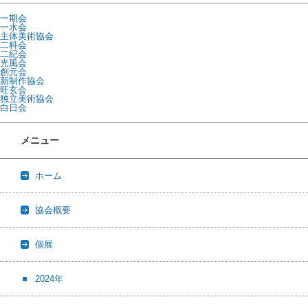
一期会
一水会
主体美術協会
二科会
二紀会
光風会
創元会
新制作協会
旺玄会
独立美術協会
白日会
メニュー
ホーム
協会概要
個展
2024年