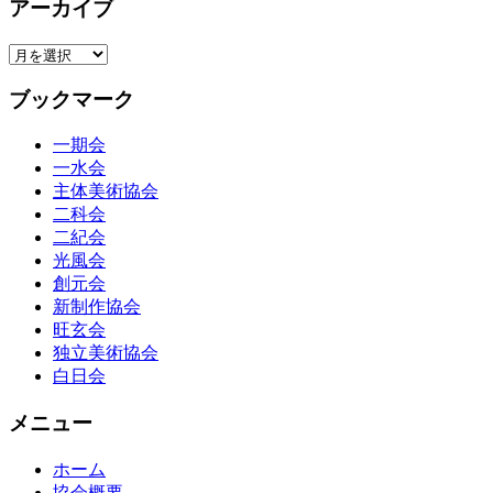
アーカイブ
ア
ー
ブックマーク
カ
イ
一期会
ブ
一水会
主体美術協会
二科会
二紀会
光風会
創元会
新制作協会
旺玄会
独立美術協会
白日会
メニュー
ホーム
協会概要