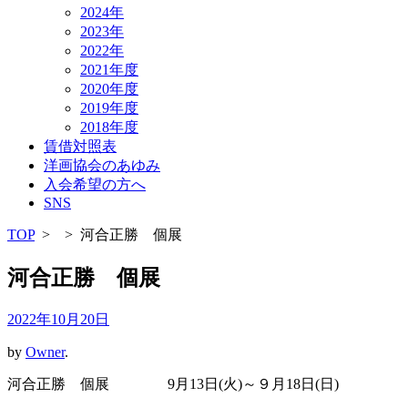
2024年
2023年
2022年
2021年度
2020年度
2019年度
2018年度
賃借対照表
洋画協会のあゆみ
入会希望の方へ
SNS
TOP
>
>
河合正勝 個展
河合正勝 個展
2022年10月20日
by
Owner
.
河合正勝 個展 9月13日(火)～９月18日(日)