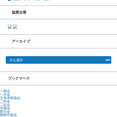
協賛企業
アーカイブ
アーカイブ
ブックマーク
一期会
一水会
主体美術協会
二科会
二紀会
光風会
創元会
新制作協会