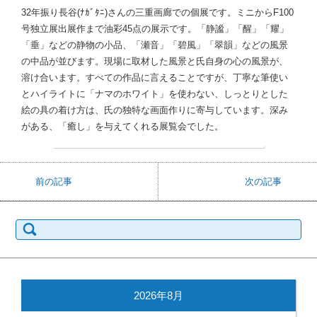
32年振り長谷(ﾅｶﾞﾀﾆ)さんの三重画廊での個展です。ミニからF100
号独立展出展作まで油彩45点の展示です。「静謐」「醒」「耀」
「垂」などの静物の小品、「瀬音」「碧風」「翠韻」などの風景
の中品が並びます。現場に取材した風景と氏自身の心の風景が、
溶け合います。すべての作品に言えることですが、丁寧な筆使い
とハイライトに「ナマのホワイト」を使わない、しっとりとした
絵の具の着け方は、氏の独特な画面作りに寄与しています。深み
がある、「癒し」を与えてくれる展覧会でした。
前の記事
次の記事
検
索:
2026年8月