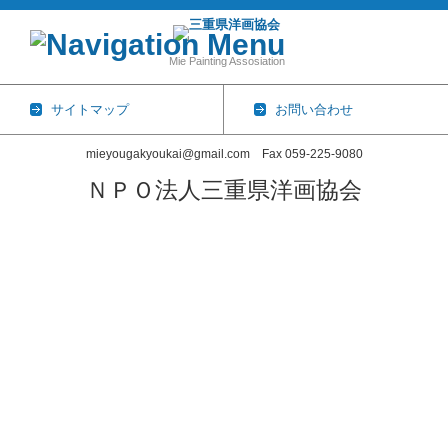
Mie Painting Assosiation
サイトマップ
お問い合わせ
mieyougakyoukai@gmail.com Fax 059-225-9080
ＮＰＯ法人三重県洋画協会
コンテンツに移動
ホーム
協会概要
三重県洋画協会展
会員一覧
個展・グループ展
2026年
2025年
2024年
2023年