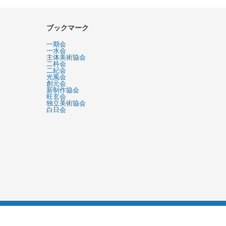
ブックマーク
一期会
一水会
主体美術協会
二科会
二紀会
光風会
創元会
新制作協会
旺玄会
独立美術協会
白日会