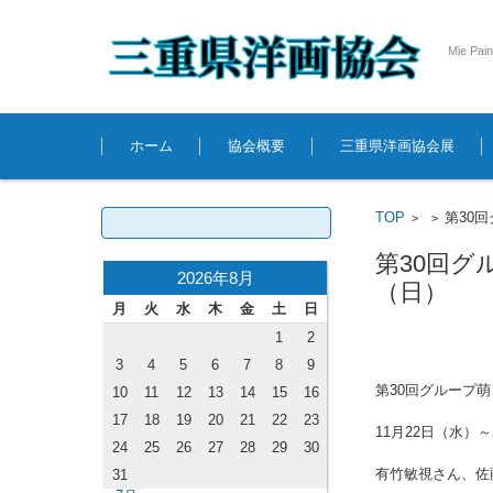
Mie Pain
コンテンツに移動
ホーム
協会概要
三重県洋画協会展
検
TOP
第30
>
>
索:
第30回グ
2026年8月
（日）
月
火
水
木
金
土
日
1
2
3
4
5
6
7
8
9
第30回グループ
10
11
12
13
14
15
16
17
18
19
20
21
22
23
11月22日（水）
24
25
26
27
28
29
30
有竹敏視さん、佐
31