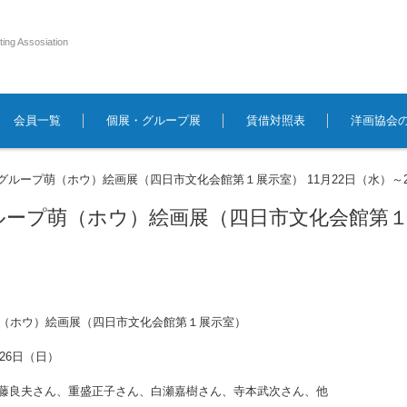
ting Assosiation
会員一覧
個展・グループ展
賃借対照表
洋画協会
回グループ萌（ホウ）絵画展（四日市文化会館第１展示室） 11月22日（水）～
ループ萌（ホウ）絵画展（四日市文化会館第１展
萌（ホウ）絵画展（四日市文化会館第１展示室）
～26日（日）
藤良夫さん、重盛正子さん、白瀬嘉樹さん、寺本武次さん、他