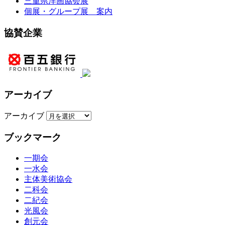
三重県洋画協会展
個展・グループ展 案内
協賛企業
アーカイブ
アーカイブ
ブックマーク
一期会
一水会
主体美術協会
二科会
二紀会
光風会
創元会