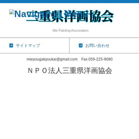
Mie Painting Assosiation
サイトマップ
お問い合わせ
mieyougakyoukai@gmail.com Fax 059-225-9080
ＮＰＯ法人三重県洋画協会
コンテンツに移動
ホーム
協会概要
三重県洋画協会展
会員一覧
個展・グループ展
2026年
2025年
2024年