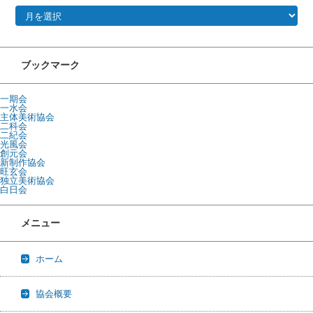
ブックマーク
一期会
一水会
主体美術協会
二科会
二紀会
光風会
創元会
新制作協会
旺玄会
独立美術協会
白日会
メニュー
ホーム
協会概要