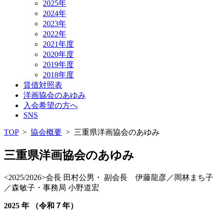
2025年
2024年
2023年
2022年
2021年度
2020年度
2019年度
2018年度
賃借対照表
洋画協会のあゆみ
入会希望の方へ
SNS
TOP
>
協会概要
>
三重県洋画協会のあゆみ
三重県洋画協会のあゆみ
<2025/2026>会長 田村公男・ 副会長 伊藤龍彦／岡林まち子
／森敏子・事務局 小野道宏
2025
年 （令和７年）