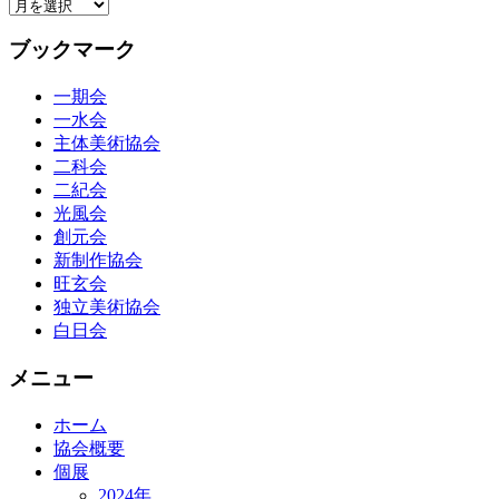
ア
ー
ブックマーク
カ
イ
一期会
ブ
一水会
主体美術協会
二科会
二紀会
光風会
創元会
新制作協会
旺玄会
独立美術協会
白日会
メニュー
ホーム
協会概要
個展
2024年