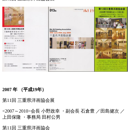
2007 年 （平成19年）
第11回 三重県洋画協会展
<2007～2010>会長 小野政幸 ・副会長 石倉豊 ／田島健次 ／
上田保隆 ・事務局 田村公男
第11回 三重県洋画協会