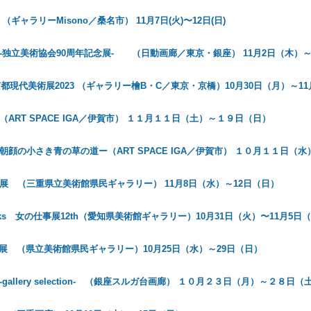
ギャラリーMisono／桑名市） 11月7日(火)〜12日(日)
-独立美術協会90周年記念展- （日動画廊／東京・銀座） 11月2日（木）～
 京都現代美術展2023 （ギャラリー檜B・C／東京・京橋）10月30日（月）～1
ART SPACE IGA／伊賀市） １１月１１日（土）～１９日（日）
朝顔の小さき青の草の道ー（ART SPACE IGA／伊賀市） １０月１１日（
展 （三重県立美術館県民ギャラリー） 11月8日（水）～12日（日）
orks 女の仕事展12th（愛知県美術館ギャラリー）10月31日（火）〜11月5日
展 （県立美術館県民ギャラリー）10月25日（水）～29日（日）
23 -gallery selection- （銀座スルガ台画廊） １０月２３日（月）～２８日（