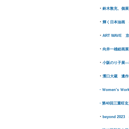
・
鈴木敦充、個展 （
・
輝く日本油画 
・
ART WAVE
・
向井一雄絵画展（
・
小阪のり子展―
・
濱口大蔵 遺作
・Ｗomen’s Ｗ
・第40回三重旺玄
・
beyond 20