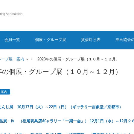
ting Assosiation
会員一覧
個展・グループ展
賃借対照表
洋画協会
ループ展 案内
・ 2023年の個展・グループ展（１０月～１２月）
>
3年の個展・グループ展（１０月～１２月）
 案内
 えんじ展 10月17日（火）～22日（日）（ギャラリー吉象堂／京都市）
品展・Ⅳ （松尾表具店ギャラリー「一期一会」） 12月1日（水）～12月２