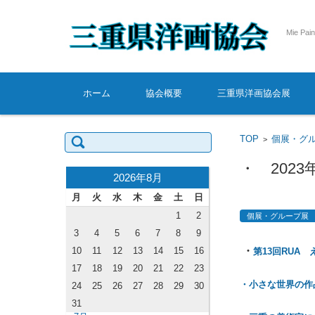
Mie Pain
コンテンツに移動
ホーム
協会概要
三重県洋画協会展
検索:
TOP
個展・グ
>
・ 202
2026年8月
月
火
水
木
金
土
日
1
2
個展・グループ展
3
4
5
6
7
8
9
・
10
11
12
13
14
15
16
第13回RUA
17
18
19
20
21
22
23
・小さな世界の作
24
25
26
27
28
29
30
31