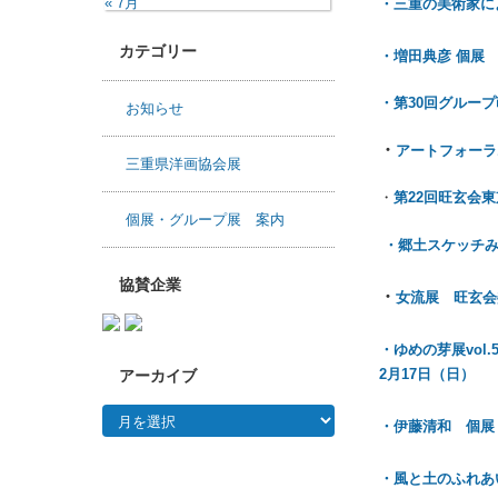
« 7月
・三重の美術家に
カテゴリー
・増田典彦 個展 
・第30回グループ
お知らせ
・
アートフォーラ
三重県洋画協会展
・
第22回旺玄会東
個展・グループ展 案内
・郷土スケッチみ
協賛企業
・
女流展 旺玄会
・ゆめの芽展vol
2月17日（日）
アーカイブ
アーカイブ
・伊藤清和 個展
・風と土のふれあい