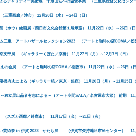
よるチャリティー美術展 千歳山荘への協賛事業 （三重県総合文化センター）1
（三重画廊／津市） 12月20日（水）～24日（日）
萌（ホウ）絵画展（四日市文化会館第１展示室） 11月22日（水）～26日（日
ム三重 アートバザールセレクション2023 （アートと珈琲の店COMA／松阪
京支部展 （ギャラリーくぼた／京橋） 11月27日（月）～12月3日（日）
えの会展 （アートと珈琲の店COMA／松阪市） 11月22日（水）～26日（
委員有志による（ギャラリー暁／東京・銀座） 11月20日（月）～11月25日
.5～独立展出品者有志による～（アート空間SALA／名古屋市大須） 前期 11月
 （スズカ画廊／鈴鹿市） 11月17日（金）〜21日（火）
芸術祭 in 伊賀 2023 かたち展 （伊賀市矢持地区市民センター） 11月3