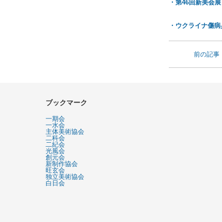
・第46回新美会展
・ウクライナ傷病
前の記事
ブックマーク
一期会
一水会
主体美術協会
二科会
二紀会
光風会
創元会
新制作協会
旺玄会
独立美術協会
白日会