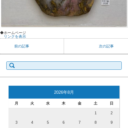
◆ホームページ
リンクを表示
前の記事
次の記事
検索:
2026年8月
月
火
水
木
金
土
日
1
2
3
4
5
6
7
8
9