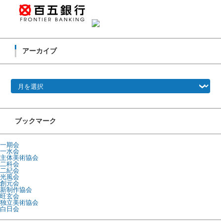
アーカイブ
アーカイブ
ブックマーク
一期会
一水会
主体美術協会
二科会
二紀会
光風会
創元会
新制作協会
旺玄会
独立美術協会
白日会