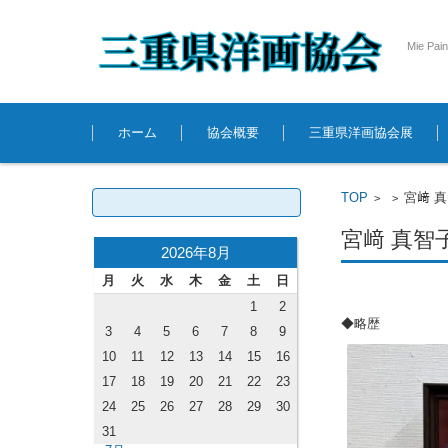
Mie Pain
コンテンツに移動
ホーム
協会概要
三重県洋画協会展
検
TOP
宮﨑 真智
>
>
索:
宮﨑 真智子 
2026年8月
月
火
水
木
金
土
日
1
2
◆略歴
3
4
5
6
7
8
9
10
11
12
13
14
15
16
17
18
19
20
21
22
23
24
25
26
27
28
29
30
31