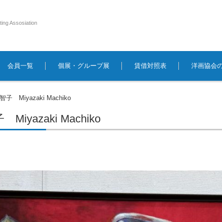
ting Assosiation
会員一覧
個展・グループ展
賃借対照表
洋画協会
子 Miyazaki Machiko
Miyazaki Machiko