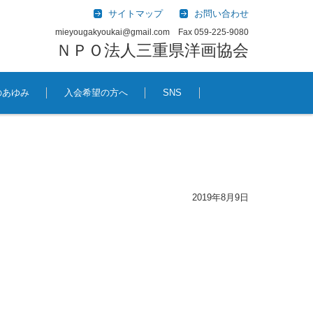
サイトマップ
お問い合わせ
mieyougakyoukai@gmail.com Fax 059-225-9080
ＮＰＯ法人三重県洋画協会
のあゆみ
入会希望の方へ
SNS
2019年8月9日