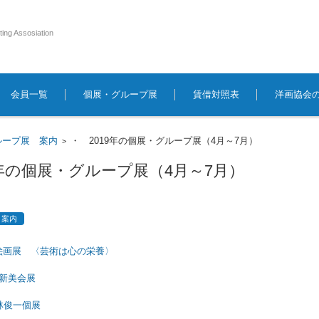
ting Assosiation
会員一覧
個展・グループ展
賃借対照表
洋画協会
ループ展 案内
・ 2019年の個展・グループ展（4月～7月）
>
9年の個展・グループ展（4月～7月）
 案内
絵画展 〈芸術は心の栄養〉
の新美会展
林俊一個展