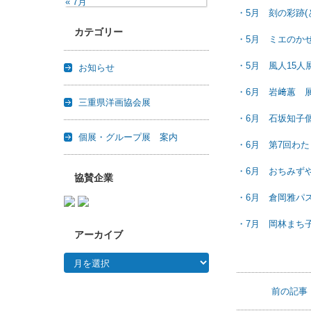
« 7月
・5月 刻の彩跡
カテゴリー
・5月 ミエのか
・5月 風人15人
お知らせ
・6月 岩﨑蕙 展
三重県洋画協会展
・6月 石坂知
個展・グループ展 案内
・6月 第7回わ
・6月 おちみず
協賛企業
・6月 倉岡雅パ
・7月 岡林まち
アーカイブ
アーカイブ
前の記事