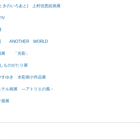
(ときのいろあと) 上村信恵絵画展
ぜⅣ
展
 ANOTHER WORLD
子個展 「光彩」
たしものがたり展
やすゆき 水彩画小作品展
ステル画展 ―アトリエの風－
子個展