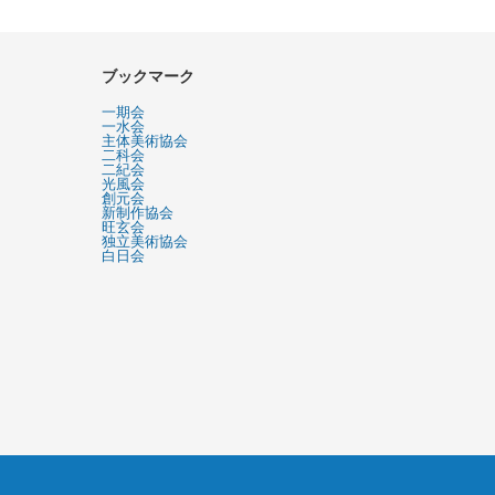
ブックマーク
一期会
一水会
主体美術協会
二科会
二紀会
光風会
創元会
新制作協会
旺玄会
独立美術協会
白日会