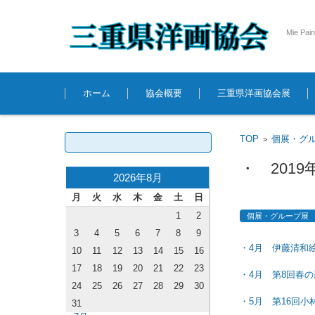
Mie Pain
コンテンツに移動
ホーム
協会概要
三重県洋画協会展
検索:
TOP
個展・グ
>
・ 201
2026年8月
月
火
水
木
金
土
日
1
2
個展・グループ展
3
4
5
6
7
8
9
・4月 伊藤清和
10
11
12
13
14
15
16
17
18
19
20
21
22
23
・4月 第8回春
24
25
26
27
28
29
30
・5月 第16回小
31